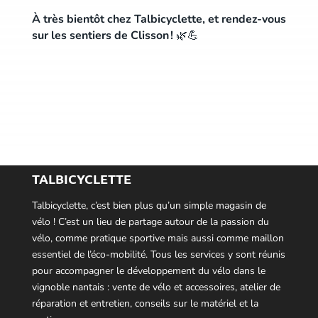
À très bientôt chez Talbicyclette, et rendez-vous
sur les sentiers de Clisson !
🌿💪
TALBICYCLETTE
Talbicyclette, c’est bien plus qu’un simple magasin de
vélo ! C’est un lieu de partage autour de la passion du
vélo, comme pratique sportive mais aussi comme maillon
essentiel de l’éco-mobilité. Tous les services y sont réunis
pour accompagner le développement du vélo dans le
vignoble nantais : vente de vélo et accessoires, atelier de
réparation et entretien, conseils sur le matériel et la