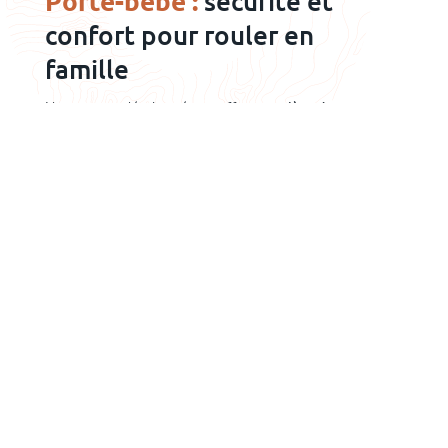
Porte-bébé :
sécurité et
confort pour rouler en
famille
Nous avons développé une
offre complète de porte-
bébés pour vélos
, répondant aux attentes des parents
soucieux de partager leur trajet à vélo avec leurs tout-
petits. Nos porte-bébés sont sélectionnés pour leur
sécurité, leur confort et leur facilité d’utilisation,
garantissant ainsi une expérience agréable et sereine
pour vous et votre enfant. Nous proposons une variété
de modèles adaptés à différents types de vélos et d’âges,
incluant des marques de renom reconnues pour leur
innovation et leur qualité. Chaque porte-bébé est conçu
pour offrir un soutien optimal et une sécurité maximale,
avec des systèmes de fixation robustes et des matériaux
résistants.