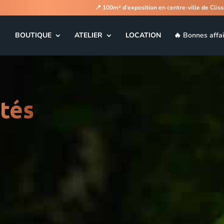
📍
100m² d’exposition en centre-ville de Clis
BOUTIQUE
ATELIER
LOCATION
🔥 Bonnes affai
ités