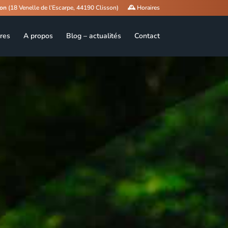
son
(18 Venelle de l’Escarpe, 44190 Clisson)
🕰️ Horaires
res
A propos
Blog – actualités
Contact