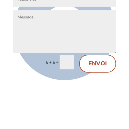
=
ENVOI
6 + 6