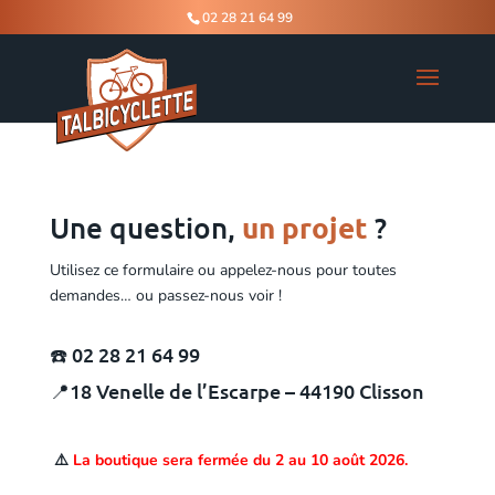
02 28 21 64 99
Une question,
un projet
?
Utilisez ce formulaire ou appelez-nous pour toutes
demandes… ou passez-nous voir !
☎️
02 28 21 64 99
📍18 Venelle de l’Escarpe – 44190 Clisson
⚠️
La boutique sera fermée du 2 au 10 août 2026.