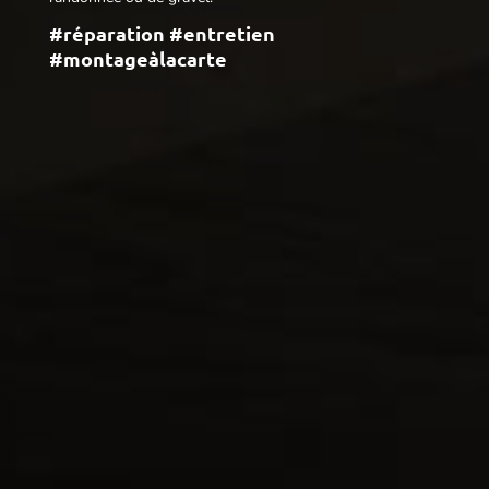
#réparation #entretien
#montageàlacarte