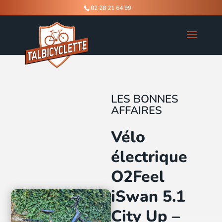
02 28 21 64 99
LES BONNES
AFFAIRES
Vélo
électrique
O2Feel
iSwan 5.1
City Up –