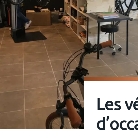
Les v
d’occ