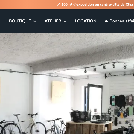
📍
100m² d’exposition en centre-ville de Clis
BOUTIQUE
ATELIER
LOCATION
🔥 Bonnes affai