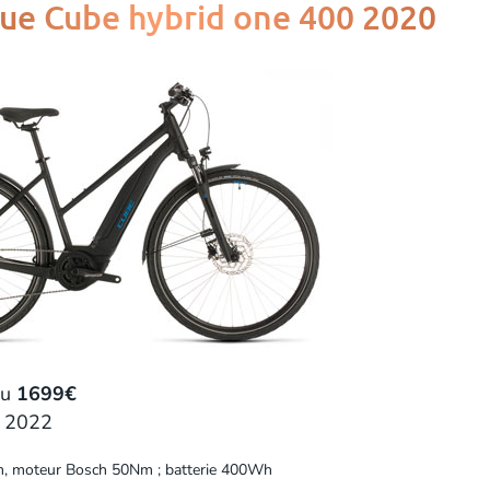
que Cube hybrid one 400 2020
du
1699€
i 2022
6cm, moteur Bosch 50Nm ; batterie 400Wh