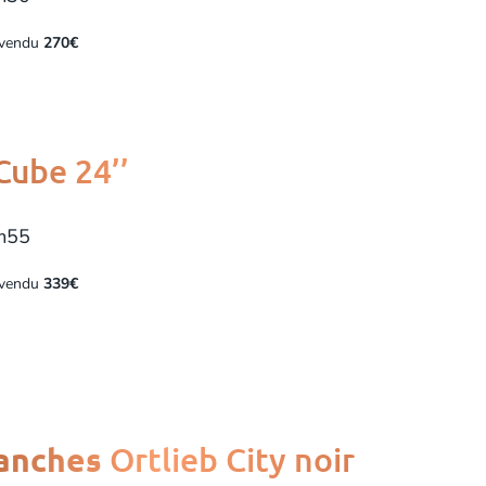
 vendu
270€
Cube 24’’
1m55
 vendu
339€
Ortlieb City noir
anches