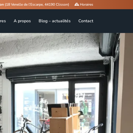
son
(18 Venelle de l’Escarpe, 44190 Clisson)
🕰️ Horaires
res
A propos
Blog – actualités
Contact