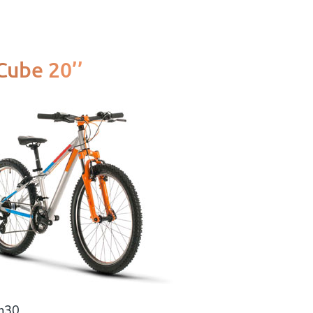
Cube 20’’
1m30