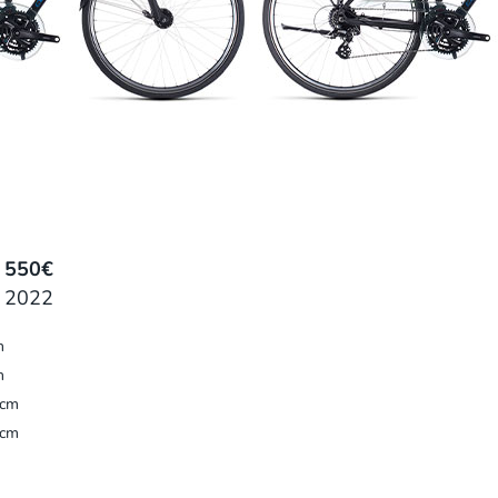
u
550€
i 2022
m
m
6cm
4cm