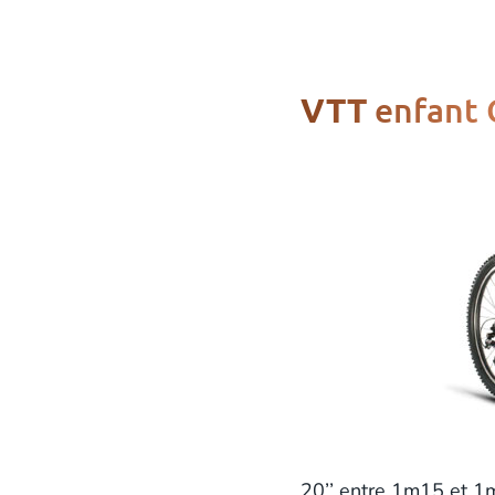
enfant 
VTT
20’’ entre 1m15 et 